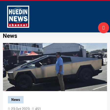
News
News
23 Oct 2023 ·
451