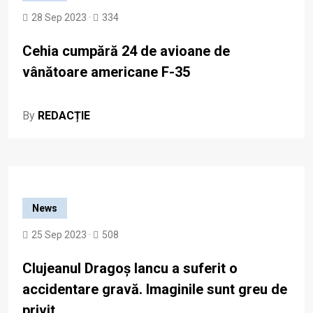
28 Sep 2023 ·
334
Cehia cumpără 24 de avioane de
vânătoare americane F-35
By
REDACȚIE
News
25 Sep 2023 ·
508
Clujeanul Dragoș Iancu a suferit o
accidentare gravă. Imaginile sunt greu de
privit