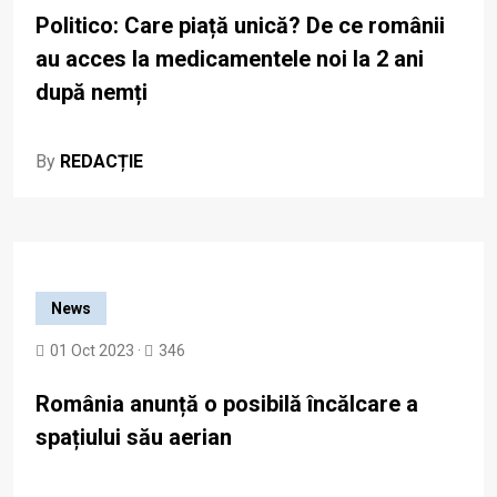
Politico: Care piață unică? De ce românii
au acces la medicamentele noi la 2 ani
după nemți
By
REDACȚIE
News
01 Oct 2023 ·
346
România anunță o posibilă încălcare a
spațiului său aerian