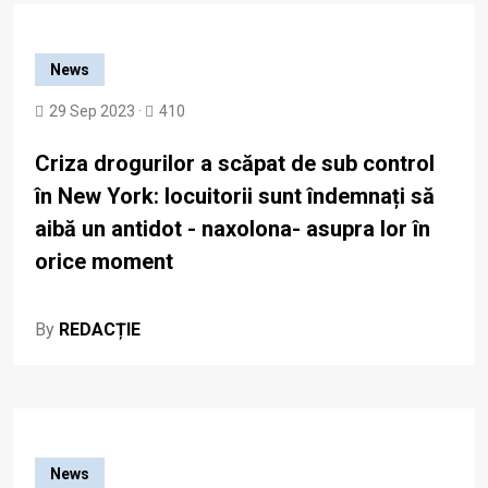
News
29 Sep 2023 ·
410
Criza drogurilor a scăpat de sub control
în New York: locuitorii sunt îndemnați să
aibă un antidot - naxolona- asupra lor în
orice moment
By
REDACȚIE
News