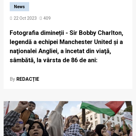
News
22 Oct 2023 ·
409
Fotografia dimineții - Sir Bobby Charlton,
legendă a echipei Manchester United şi a
naţionalei Angliei, a încetat din viaţă,
sâmbătă, la vârsta de 86 de ani:
By
REDACȚIE