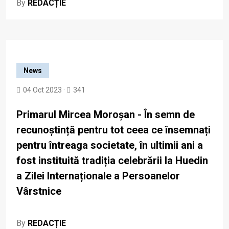
By
REDACȚIE
News
04 Oct 2023 ·
341
Primarul Mircea Moroșan - În semn de
recunoștință pentru tot ceea ce însemnați
pentru întreaga societate, în ultimii ani a
fost instituită tradiția celebrării la Huedin
a Zilei Internaționale a Persoanelor
Vârstnice
By
REDACȚIE