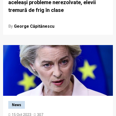
aceleași probleme nerezolvate, elevii
tremură de frig în clase
By
George Căpitănescu
News
15 Oct 2023 ·
307