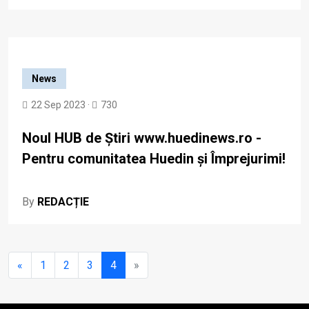
News
22 Sep 2023 ·
730
Noul HUB de Știri www.huedinews.ro -
Pentru comunitatea Huedin și Împrejurimi!
By
REDACȚIE
«
1
2
3
4
»