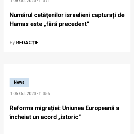
08 Oct 2023 ·
371
Numărul cetățenilor israelieni capturați de
Hamas este „fără precedent”
By
REDACȚIE
News
05 Oct 2023 ·
356
Reforma migrației: Uniunea Europeană a
încheiat un acord „istoric”