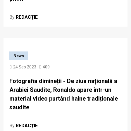
By
REDACȚIE
News
24 Sep 2023 ·
409
Fotografia dimineții - De ziua națională a
Arabiei Saudite, Ronaldo apare într-un
material video purtând haine tradiționale
saudite
By
REDACȚIE