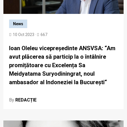
News
10 Oct 2023 ·
667
Ioan Oleleu vicepreședinte ANSVSA: “Am
avut plăcerea să particip la o întâlnire
promițătoare cu Excelența Sa
Meidyatama Suryodiningrat, noul
ambasador al Indoneziei la București“
By
REDACȚIE