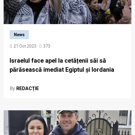
News
21 Oct 2023 ·
373
Israelul face apel la cetățenii săi să
părăsească imediat Egiptul și Iordania
By
REDACȚIE