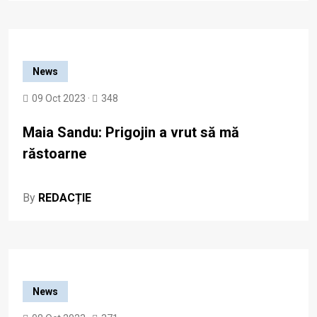
News
09 Oct 2023 ·
348
Maia Sandu: Prigojin a vrut să mă
răstoarne
By
REDACȚIE
News