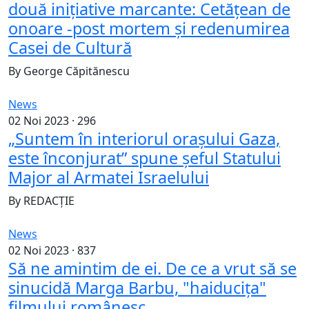
două inițiative marcante: Cetățean de
onoare -post mortem și redenumirea
Casei de Cultură
By
George Căpitănescu
News
02 Noi 2023 ·
296
„Suntem în interiorul orașului Gaza,
este înconjurat” spune șeful Statului
Major al Armatei Israelului
By
REDACȚIE
News
02 Noi 2023 ·
837
Să ne amintim de ei. De ce a vrut să se
sinucidă Marga Barbu, "haiduciţa"
filmului românesc