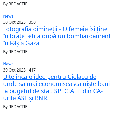
By
REDACȚIE
News
30 Oct 2023 ·
350
Fotografia dimineții - O femeie își ține
în brațe fetița după un bombardament
în Fâșia Gaza
By
REDACȚIE
News
30 Oct 2023 ·
417
Uite încă o idee pentru Ciolacu de
unde să mai economisească niște bani
la bugetul de stat! SPECIALII din CA-
urile ASF și BNR!
By
REDACȚIE