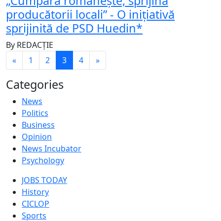
„Cumpără românește, sprijină
producătorii locali” - O inițiativă
sprijinită de PSD Huedin*
By
REDACȚIE
«
1
2
3
4
»
Categories
News
Politics
Business
Opinion
News Incubator
Psychology
JOBS TODAY
History
CICLOP
Sports