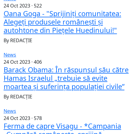
24 Oct 2023 ·
522
Oana Goga - "Sprijiniți comunitatea:
Alegeți produsele românești și
autohtone din Piețele Huedinului!"
By
REDACȚIE
News
24 Oct 2023 ·
406
Barack Obama: În răspunsul său către
Hamas Israelul „trebuie să evite
moartea și suferința populației civile”
By
REDACȚIE
News
24 Oct 2023 ·
578
Ferma de capre Visagu - *Campania