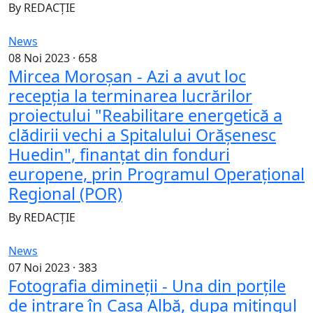
By
REDACȚIE
News
08 Noi 2023 ·
658
Mircea Moroșan - Azi a avut loc
recepția la terminarea lucrărilor
proiectului "Reabilitare energetică a
clădirii vechi a Spitalului Orășenesc
Huedin", finanțat din fonduri
europene, prin Programul Operațional
Regional (POR)
By
REDACȚIE
News
07 Noi 2023 ·
383
Fotografia dimineții - Una din porțile
de intrare în Casa Albă, dupa mitingul