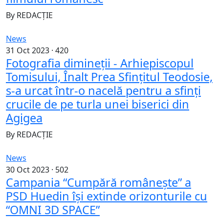
By
REDACȚIE
News
31 Oct 2023 ·
420
Fotografia dimineții - Arhiepiscopul
Tomisului, Înalt Prea Sfinţitul Teodosie,
s-a urcat într-o nacelă pentru a sfinţi
crucile de pe turla unei biserici din
Agigea
By
REDACȚIE
News
30 Oct 2023 ·
502
Campania “Cumpără românește” a
PSD Huedin își extinde orizonturile cu
“OMNI 3D SPACE”