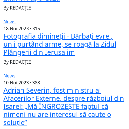
By
REDACȚIE
News
18 Noi 2023 ·
315
Fotografia dimineții - Bărbați evrei,
unii purtând arme, se roagă la Zidul
Plângerii din Ierusalim
By
REDACȚIE
News
10 Noi 2023 ·
388
Adrian Severin, fost ministru al
Afacerilor Externe, despre războiul din
Isarel: „Mă ÎNGROZEȘTE faptul că
nimeni nu are interesul să caute o
soluție”