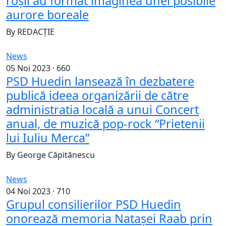
roşii au format imaginea unei posibile
aurore boreale
By
REDACȚIE
News
05 Noi 2023 ·
660
PSD Huedin lansează în dezbatere
publică ideea organizării de către
administratia locală a unui Concert
anual, de muzică pop-rock “Prietenii
lui Iuliu Merca”
By
George Căpitănescu
News
04 Noi 2023 ·
710
Grupul consilierilor PSD Huedin
onorează memoria Natașei Raab prin