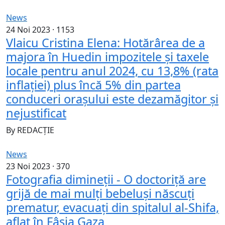
News
24 Noi 2023 ·
1153
Vlaicu Cristina Elena: Hotărârea de a
majora în Huedin impozitele și taxele
locale pentru anul 2024, cu 13,8% (rata
inflației) plus încă 5% din partea
conduceri orașului este dezamăgitor și
nejustificat
By
REDACȚIE
News
23 Noi 2023 ·
370
Fotografia dimineții - O doctoriță are
grijă de mai mulți bebeluși născuți
prematur, evacuați din spitalul al-Shifa,
aflat în Fâșia Gaza